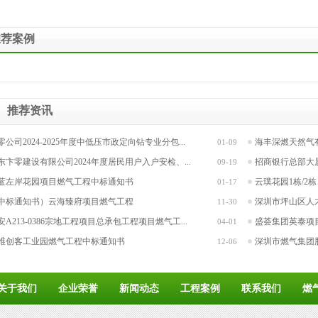
推荐案例
推荐资讯
零公司2024-2025年度中低压市政定向钻专业分包...
海丰深燃天然气有限公
01-09
东卞零建设有限公司2024年度居民用户入户安检、...
招商银行总部大
09-19
蓝左岸花园项目燃气工程中标通知书
云璞花园1栋/2
01-17
中标通知书）云海臻府项目燃气工程
深圳市坪山区人才
11-30
安A213-0386宗地工程项目总承包工程项目燃气工...
盛荟集团英泰项目
04-01
维创客工业园燃气工程中标通知书
深圳市燃气集团股
12-06
关于我们
企业荣誉
新闻动态
工程案例
联系我们
燃