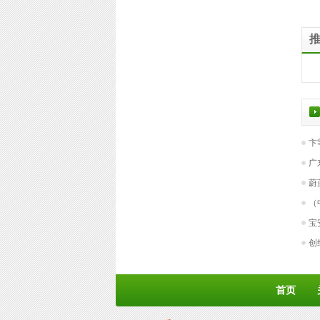
卞
广
蔚
（
宝
创
首页